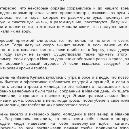
нтересно, что некоторые обряды сохранились и до нашего вре
одежь парами прыгала через горящие костры, взявшись за руки. 
талось, что те пары, которые не разомкнули руки, проживут в
гую и счастливую жизнь, а разомкнувшие, расстанутся. Девушки
ни и плели венки, в которые помещали свечи, и с наступлением
кали их на воду.
орошей приметой считалось то, что венок не потонет и свечк
аснет. Тогда девушка скоро выйдет замуж. А если венок из б
онет,то это означало смерть, если прибьется к берегу, тогда деву
м году замуж не выйдет. Существовали также приметы этого 
имер, если с утра в Иванов день стоит обильная роса на траве, зн
ет хороший урожай огурцов. А если выдалась звездной но
антирован урожай грибов.
 день
на Ивана Купала
купались с утра в росе и в воде, что позв
нь быстро и эффективно избавиться от угрей и прыщей, а если 
опить стены и кровати жилища, то это избавит от тараканов и кл
бенно целебными были травы, собранные в Иванов день. Их тщат
ушивали, и хранили в течение года. Этими травами лечили бол
ривали дома, бросали в печь, когда гроза, чтобы уберечь свое жил
ра молнии, употребляли как приворотное зелье.
чень весело и интересно было молодежи в этот вечер, в Ивано
ь. Разрешалось пошалить, то есть вести себя немного по-дру
одые люди надевали на себя вывернутые шубы, катали
ыркались во ржи, закладывали печные трубы, подпирали воро