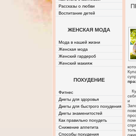
П
Рассказы о любви
Воспитание детей
ЖЕНСКАЯ МОДА
Мода в нашей жизни
Женская мода
Женский гардероб
Женский макияж
кот
Куп
суп
ПОХУДЕНИЕ
пра
К
Фитнес
себ
Диеты для здоровья
и п
Зап
Диеты для быстрого похудения
пов
Диеты знаменитостей
про
Как правильно похудеть
пом
спр
Снижение аппетита
тол
Способы похудения
ожи