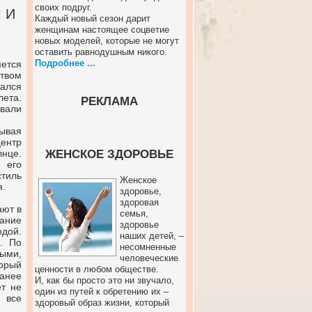
своих подруг.
 И
Каждый новый сезон дарит
женщинам настоящее соцветие
новых моделей, которые не могут
оставить равнодушным никого.
Подробнее ...
яется
ством
ался
ета.
РЕКЛАМА
евали
бывая
центр
лнце.
ЖЕНСКОЕ ЗДОРОВЬЕ
 его
тиль
Женское
я.
здоровье,
здоровая
ают в
семья,
гание
здоровье
дой.
наших детей, –
. По
несомненные
тыми,
человеческие
орый
ценности в любом обществе.
анее
И, как бы просто это ни звучало,
ет не
один из путей к обретению их –
 все
здоровый образ жизни, который