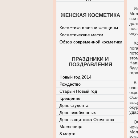
И
Мол
ЖЕНСКАЯ КОСМЕТИКА
счи
дол
Косметика в жизни женщины
пес
опус
Косметические маски
Обзор современной косметики
Х
пог
пот
это
ПРАЗДНИКИ И
Напр
ПОЗДРАВЛЕНИЯ
буд
гар
Новый год 2014
В
Рождество
оче
Старый Новый год
окр
Осо
Крещение
выс
День студента
оку
уда
День влюбленных
День защитника Отечества
О
Масленица
ноч
Мол
8 марта
кув