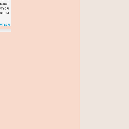
может
уться
наши
уться