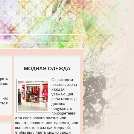
МОДНАЯ ОДЕЖДА
брать
С приходом
шних
нового сезона
каждая
уважающая
 как
себя модница
ться
должна
подумать о
приобретении
для себя нового платья или
пальто, сапожек или туфелек, или
все вместе и разных моделей,
чтобы выглядеть модно среди