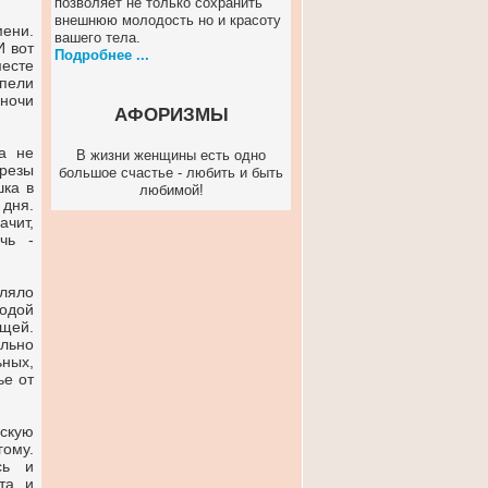
позволяет не только сохранить
внешнюю молодость но и красоту
мени.
вашего тела.
И вот
Подробнее ...
месте
 пели
 ночи
АФОРИЗМЫ
а не
В жизни женщины есть одно
ерезы
большое счастье - любить и быть
шка в
любимой!
дня.
ачит,
чь -
оляло
водой
ещей.
ельно
ьных,
ье от
вскую
гому.
сь и
та и