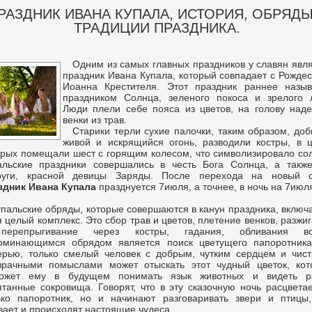
РАЗДНИК ИВАНА КУПАЛА, ИСТОРИЯ, ОБРЯДЫ
ТРАДИЦИИ ПРАЗДНИКА.
Одним из самых главных праздников у славян явл
праздник Ивана Купала, который совпадает с Рожде
Иоанна Крестителя. Этот праздник раннее назыв
праздником Солнца, зеленого покоса и зрелого л
Люди плели себе пояса из цветов, на голову над
венки из трав.
Старики терли сухие палочки, таким образом, до
живой и искрящийся огонь, разводили костры, в 
орых помещали шест с горящим колесом, что символизировало со
альские праздники совершались в честь Бога Солнца, а также
руги, красной девицы Заряды. После перехода на новый с
здник Ивана Купала
празднуется 7июля, а точнее, в ночь на 7июл
упальские обряды, которые совершаются в канун праздника, включ
я целый комплекс. Это сбор трав и цветов, плетение венков, разжи
ерепрыгивание через костры, гадания, обливания во
оминающимся обрядом является поиск цветущего папоротника
ерью, только смелый человек с добрым, чутким сердцем и чис
зрачными помыслами может отыскать этот чудный цветок, кот
ожет ему в будущем понимать язык животных и видеть р
ятанные сокровища. Говорят, что в эту сказочную ночь расцвета
ько папоротник, но и начинают разговаривать звери и птицы,
вает и происходят настоящие чудеса.