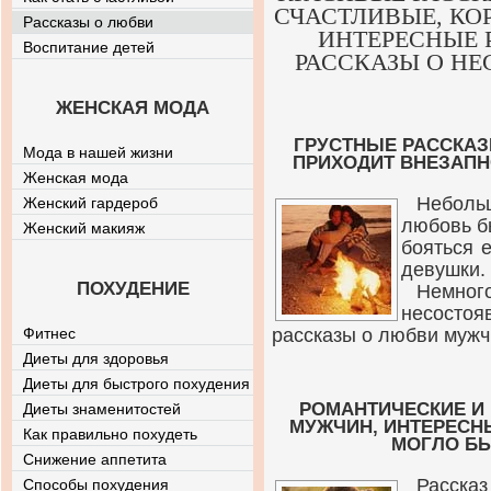
СЧАСТЛИВЫЕ, КО
Рассказы о любви
ИНТЕРЕСНЫЕ 
Воспитание детей
РАССКАЗЫ О НЕ
ЖЕНСКАЯ МОДА
ГРУСТНЫЕ РАССКАЗ
Мода в нашей жизни
ПРИХОДИТ ВНЕЗАПН
Женская мода
Неболь
Женский гардероб
любовь б
Женский макияж
бояться 
девушки.
ПОХУДЕНИЕ
Немн
несостоя
Фитнес
рассказы о любви мужч
Диеты для здоровья
Диеты для быстрого похудения
РОМАНТИЧЕСКИЕ И
Диеты знаменитостей
МУЖЧИН, ИНТЕРЕСН
Как правильно похудеть
МОГЛО БЫ
Снижение аппетита
Расска
Способы похудения