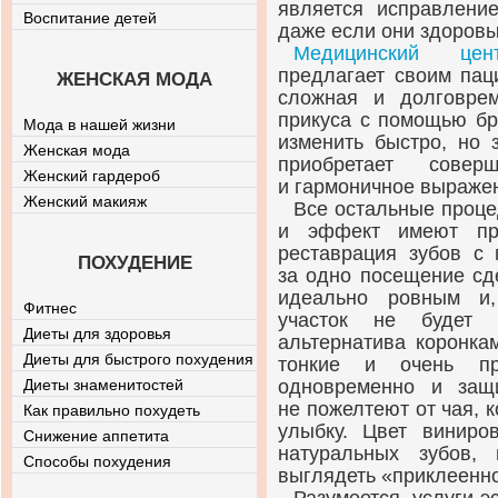
является исправлени
Воспитание детей
даже если они здоровы
Медицинский цен
предлагает своим пац
ЖЕНСКАЯ МОДА
сложная и долговре
прикуса с помощью бр
Мода в нашей жизни
изменить быстро, но 
Женская мода
приобретает совер
Женский гардероб
и гармоничное выраже
Женский макияж
Все остальные проце
и эффект имеют пра
реставрация зубов с
ПОХУДЕНИЕ
за одно посещение сд
идеально ровным и,
Фитнес
участок не будет 
Диеты для здоровья
альтернатива коронка
Диеты для быстрого похудения
тонкие и очень п
Диеты знаменитостей
одновременно и защ
не пожелтеют от чая, 
Как правильно похудеть
улыбку. Цвет виниро
Снижение аппетита
натуральных зубов,
Способы похудения
выглядеть «приклеенн