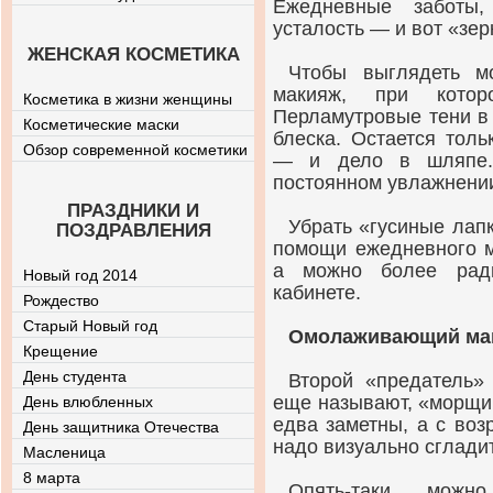
Ежедневные заботы
усталость — и вот «зер
ЖЕНСКАЯ КОСМЕТИКА
Чтобы выглядеть м
макияж, при котор
Косметика в жизни женщины
Перламутровые тени в 
Косметические маски
блеска. Остается тол
Обзор современной косметики
— и дело в шляпе. 
постоянном увлажнении
ПРАЗДНИКИ И
Убрать «гусиные лап
ПОЗДРАВЛЕНИЯ
помощи ежедневного м
а можно более ради
Новый год 2014
кабинете.
Рождество
Старый Новый год
Омолаживающий мак
Крещение
День студента
Второй «предатель» 
еще называют, «морщи
День влюбленных
едва заметны, а с возр
День защитника Отечества
надо визуально сгладит
Масленица
8 марта
Опять-таки, можн