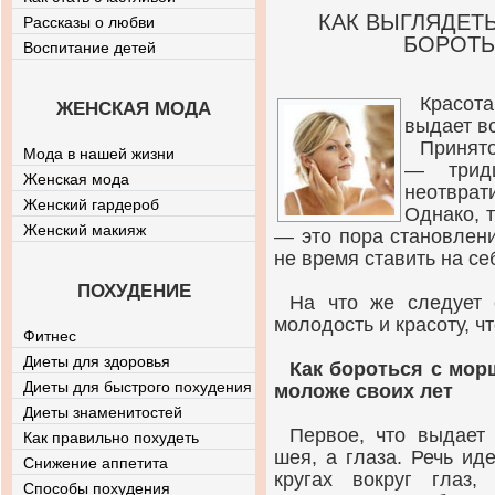
КАК ВЫГЛЯДЕТЬ
Рассказы о любви
БОРОТЬ
Воспитание детей
Красот
ЖЕНСКАЯ МОДА
выдает в
Принято
Мода в нашей жизни
— тридц
Женская мода
неотвра
Женский гардероб
Однако, 
Женский макияж
— это пора становлени
не время ставить на се
ПОХУДЕНИЕ
На что же следует 
молодость и красоту, 
Фитнес
Диеты для здоровья
Как бороться с мор
Диеты для быстрого похудения
моложе своих лет
Диеты знаменитостей
Первое, что выдает 
Как правильно похудеть
шея, а глаза. Речь ид
Снижение аппетита
кругах вокруг глаз
Способы похудения