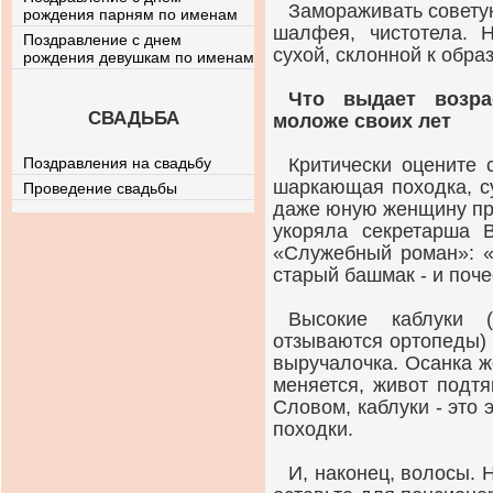
Замораживать советую
рождения парням по именам
шалфея, чистотела. 
Поздравление с днем
сухой, склонной к обра
рождения девушкам по именам
Что выдает возр
СВАДЬБА
моложе своих лет
Поздравления на свадьбу
Критически оцените 
шаркающая походка, с
Проведение свадьбы
даже юную женщину пре
укоряла секретарша 
«Служебный роман»: «
старый башмак - и поче
Высокие каблуки 
отзываются ортопеды) 
выручалочка. Осанка 
меняется, живот подтя
Словом, каблуки - это
походки.
И, наконец, волосы. 