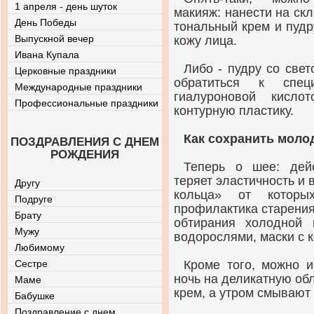
1 апреля - день шуток
макияж: нанести на ск
День Победы
тональный крем и пудр
Выпускной вечер
кожу лица.
Ивана Купала
Либо - пудру со све
Церковные праздники
обратиться к спец
Международные праздники
гиалуроновой кисло
Профессиональные праздники
контурную пластику.
Как сохранить молод
ПОЗДРАВЛЕНИЯ С ДНЕМ
РОЖДЕНИЯ
Теперь о шее: дейс
теряет эластичность и
Другу
кольца» от которы
Подруге
профилактика старения
Брату
обтирания холодной 
Мужу
водорослями, маски с 
Любимому
Сестре
Кроме того, можно и
ночь на деликатную о
Маме
крем, а утром смывают
Бабушке
Поздравление с днем