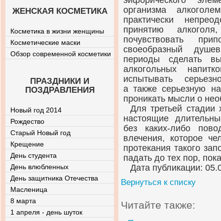
эйфорического элем
организма алкоголе
ЖЕНСКАЯ КОСМЕТИКА
практически непрео
принятию алкоголя
Косметика в жизни женщины
почувствовать при
Косметические маски
своеобразный душе
Обзор современной косметики
периоды сделать в
алкогольных напитк
испытывать серьезн
ПРАЗДНИКИ И
а также серьезную на
ПОЗДРАВЛЕНИЯ
проникать мысли о нео
Для третьей стадии
Новый год 2014
настоящие длительны
Рождество
без
каких-либо
пово
Старый Новый год
влечения, которое че
Крещение
протекания такого зап
День студента
падать до тех пор, пока
День влюбленных
Дата публикации: 05.
День защитника Отечества
Вернуться к списку
Масленица
8 марта
Читайте также:
1 апреля - день шуток