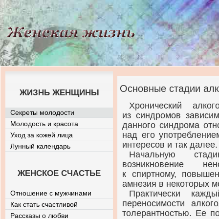
Основные стадии ал
ЖИЗНЬ ЖЕНЩИНЫ
Хронический алког
Секреты молодости
из синдромов зависим
Молодость и красота
данного синдрома отн
над его употребление
Уход за кожей лица
интересов и так далее.
Лунный календарь
Начальную стади
возникновение не
ЖЕНСКОЕ СЧАСТЬЕ
к спиртному, повышен
амнезия в некоторых м
Практически кажд
Отношение с мужчинами
переносимости алкого
Как стать счастливой
толерантностью. Ее п
Рассказы о любви