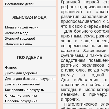
Границей первой ст
Воспитание детей
рефлекса, призванного
организма от алког
развития заболевани
ЖЕНСКАЯ МОДА
приспосабливаться к 
что в свою очередь ве
Мода в нашей жизни
Для больного состоя
Женская мода
приятным.
Из-за
разноо
Женский гардероб
чаще и чаще посеща
Женский макияж
со временем начинают
характер. Зависимый 
суетливым, а также о
ПОХУДЕНИЕ
следствием повышени
рвотных рефлексов с
Фитнес
к алкоголю, когда че
Диеты для здоровья
рюмку за одной 
Диеты для быстрого похудения
Для избавления от
Диеты знаменитостей
алкоголизма сейчас 
методы, в число кото
Как правильно похудеть
лечение, к примеру
Снижение аппетита
и прочих.
Способы похудения
Патологическое вл