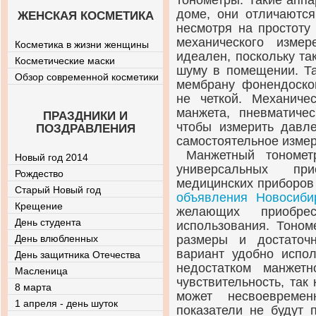
тонометры. Такие апп
доме, они отличаются
ЖЕНСКАЯ КОСМЕТИКА
несмотря на простоту
механического изме
Косметика в жизни женщины
идеален, поскольку та
Косметические маски
шуму в помещении. Та
Обзор современной косметики
мембрану фонендоскоп
не четкой. Механиче
манжета, пневматиче
ПРАЗДНИКИ И
чтобы измерить давл
ПОЗДРАВЛЕНИЯ
самостоятельное изме
Манжетный тономет
Новый год 2014
универсальных пр
Рождество
медицинских приборов
Старый Новый год
объявления Новосиби
Крещение
желающих приобре
День студента
использования. Тоном
День влюбленных
размеры и достаточ
вариант удобно испол
День защитника Отечества
недостатком манжет
Масленица
чувствительность, так
8 марта
может несвоевреме
1 апреля - день шуток
показатели не будут 