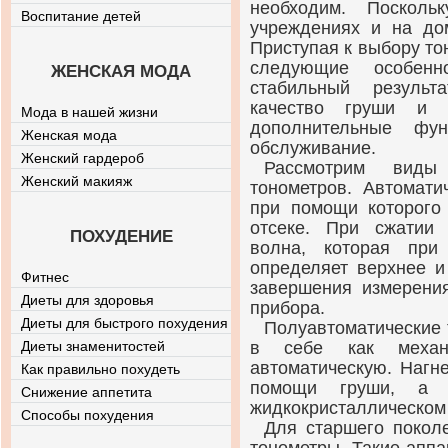
необходим. Посколь
Воспитание детей
учреждениях и на до
Приступая к выбору то
следующие особенн
ЖЕНСКАЯ МОДА
стабильный результ
качество груши и 
Мода в нашей жизни
дополнительные фун
Женская мода
обслуживание.
Женский гардероб
Рассмотрим виды
Женский макияж
тонометров. Автомати
при помощи которого
отсеке. При сжатии 
ПОХУДЕНИЕ
волна, которая при
определяет верхнее и
Фитнес
завершения измерени
Диеты для здоровья
прибора.
Диеты для быстрого похудения
Полуавтоматические 
Диеты знаменитостей
в себе как механ
автоматическую. Нагн
Как правильно похудеть
помощи груши, а п
Снижение аппетита
жидкокристаллическом 
Способы похудения
Для старшего покол