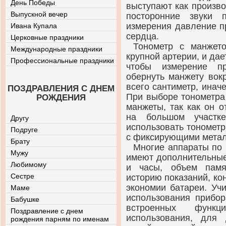
День Победы
выступают как произв
Выпускной вечер
посторонние звуки 
измерения давление п
Ивана Купала
сердца.
Церковные праздники
Тонометр с манжет
Международные праздники
крупной артерии, и дае
Профессиональные праздники
чтобы измерение п
обернуть манжету вокр
всего сантиметр, инач
ПОЗДРАВЛЕНИЯ С ДНЕМ
При выборе тонометра
РОЖДЕНИЯ
манжеты, так как он 
на большом участк
Другу
использовать тонометр
Подруге
с фиксирующими метал
Брату
Многие аппараты по
Мужу
имеют дополнительные
Любимому
и часы, объем памя
Сестре
историю показаний, ко
экономии батареи. Уч
Маме
использования прибо
Бабушке
встроенных функ
Поздравление с днем
использования, для
рождения парням по именам