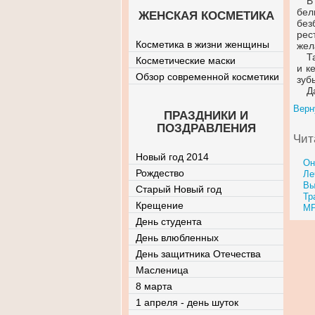
В
бел
ЖЕНСКАЯ КОСМЕТИКА
без
рес
Косметика в жизни женщины
жел
Т
Косметические маски
и к
Обзор современной косметики
зуб
Д
Верн
ПРАЗДНИКИ И
ПОЗДРАВЛЕНИЯ
Чит
Новый год 2014
Он
Рождество
Ле
Вы
Старый Новый год
Тр
Крещение
МР
День студента
День влюбленных
День защитника Отечества
Масленица
8 марта
1 апреля - день шуток