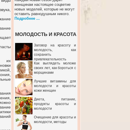
 виды
женщинам настоящее соцветие
новых моделей, которые не могут
вука,
оставить равнодушным никого.
Подробнее ...
жание
вание
МОЛОДОСТЬ И КРАСОТА
ищает
Заговор на красоту и
пасты
молодость, как
сохранить
привлекательность
ти их
Как выглядеть моложе
новки
своих лет, как бороться с
икой,
морщинами
ония,
льные
Лучшие витамины для
молодости и красоты
кожи женщин
вания
чения,
Диета, питание,
можно
продукты красоты и
вание
молодости
ктики
ваний
Очищение для красоты и
молодости, методы