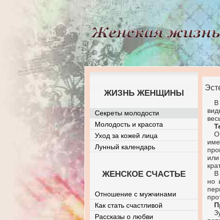
Эст
ЖИЗНЬ ЖЕНЩИНЫ
В
вид
Секреты молодости
вес
Молодость и красота
Т
О
Уход за кожей лица
име
Лунный календарь
про
или
кра
ЖЕНСКОЕ СЧАСТЬЕ
В
но 
пер
Отношение с мужчинами
про
П
Как стать счастливой
З
Рассказы о любви