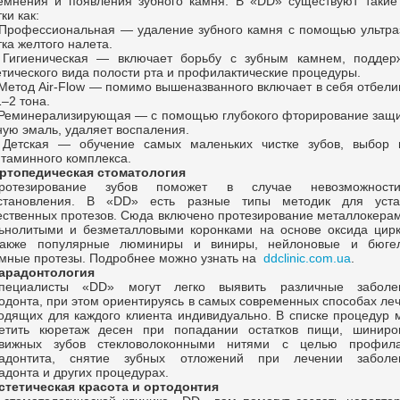
емнения и появления зубного камня. В «DD» существуют такие
ки как:
 Профессиональная — удаление зубного камня с помощью ультраз
тка желтого налета.
 Гигиеническая — включает борьбу с зубным камнем, поддер
етического вида полости рта и профилактические процедуры.
 Метод
Air-Flow —
помимо вышеназванного включает в себя отбели
1–2 тона.
 Реминерализирующая — с помощью глубокого фторирование защ
ную эмаль, удаляет воспаления.
 Детская — обучение самых маленьких чистке зубов, выбор 
итаминного комплекса.
ртопедическая стоматология
ротезирование зубов поможет в случае невозможнос
становления. В «DD» есть разные типы методик для уста
ественных протезов. Сюда включено протезирование металлокерам
ьнолитыми и безметалловыми коронками на основе оксида цирк
акже популярные люминиры и виниры, нейлоновые и бюге
мные протезы. Подробнее можно узнать на
ddclinic.com.ua
.
арадонтология
пециалисты «DD» могут легко выявить различные заболе
одонта, при этом ориентируясь в самых современных способах ле
одящих для каждого клиента индивидуально. В списке процедур 
етить кюретаж десен при попадании остатков пищи, шиниро
вижных зубов стекловолоконными нитями с целью профила
адонтита, снятие зубных отложений при лечении заболе
адонта и других процедурах.
стетическая красота и ортодонтия