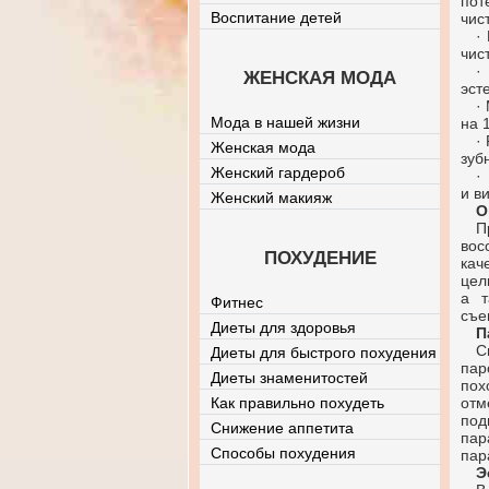
пот
Воспитание детей
чист
·
чис
·
ЖЕНСКАЯ МОДА
эст
·
Мода в нашей жизни
на 
·
Женская мода
зуб
Женский гардероб
·
и в
Женский макияж
О
П
вос
ПОХУДЕНИЕ
кач
цел
а т
Фитнес
съе
Диеты для здоровья
П
С
Диеты для быстрого похудения
пар
Диеты знаменитостей
пох
Как правильно похудеть
отм
под
Снижение аппетита
пар
Способы похудения
пар
Э