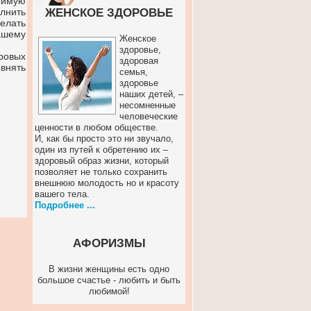
римую
лнить
ЖЕНСКОЕ ЗДОРОВЬЕ
елать
ашему
Женское
здоровье,
ровых
здоровая
внять
семья,
здоровье
наших детей, –
несомненные
человеческие
ценности в любом обществе.
И, как бы просто это ни звучало,
один из путей к обретению их –
здоровый образ жизни, который
позволяет не только сохранить
внешнюю молодость но и красоту
вашего тела.
Подробнее ...
АФОРИЗМЫ
В жизни женщины есть одно
большое счастье - любить и быть
любимой!