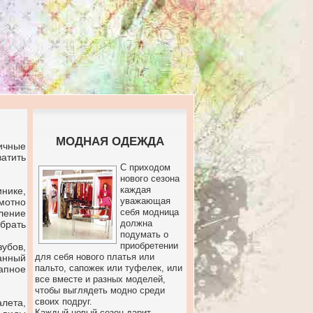
МОДНАЯ ОДЕЖДА
личные
атить
С приходом
нового сезона
каждая
нике,
уважающая
мотно
себя модница
ление
должна
брать
подумать о
приобретении
убов,
для себя нового платья или
анный
пальто, сапожек или туфелек, или
апное
все вместе и разных моделей,
чтобы выглядеть модно среди
своих подруг.
алета,
Каждый новый сезон дарит