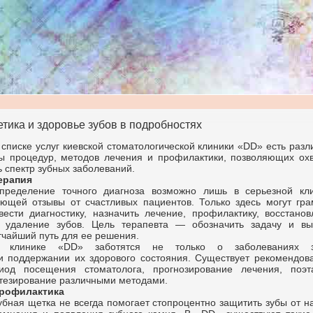
етика и здоровье зубов в подробностях
 списке услуг киевской стоматологической клиники «DD» есть раз
ы процедур, методов лечения и профилактики, позволяющих охв
ь спектр зубных заболеваний.
ерапия
пределение точного диагноза возможно лишь в серьезной кли
ющей отзывы от счастливых пациентов. Только здесь могут гра
вести диагностику, назначить лечение, профилактику, восстанов
 удаление зубов. Цель терапевта — обозначить задачу и вы
тчайший путь для ее решения.
 клинике «DD» заботятся не только о заболеваниях з
и поддержании их здорового состояния. Существует рекомендов
иод посещения стоматолога, прогнозирование лечения, поэт
тезирование различными методами.
рофилактика
убная щетка не всегда помогает стопроцентно защитить зубы от н