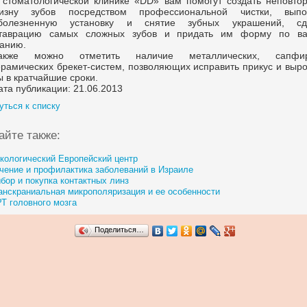
 стоматологической клинике «DD» вам помогут создать неповто
изну зубов посредством профессиональной чистки, выпо
болезненную установку и снятие зубных украшений, сд
таврацию самых сложных зубов и придать им форму по в
анию.
акже можно отметить наличие металлических, сапфи
ерамических
брекет-систем,
позволяющих исправить прикус и выро
ы в кратчайшие сроки.
ата публикации: 21.06.2013
уться к списку
айте также:
кологический Европейский центр
чение и профилактика заболеваний в Израиле
бор и покупка контактных линз
анскраниальная микрополяризация и ее особенности
Т головного мозга
Поделиться…