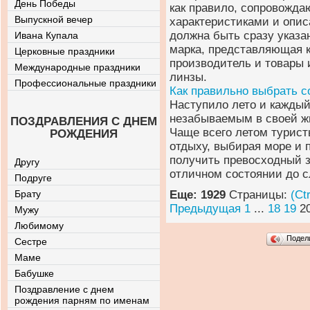
День Победы
как правило, сопровожд
Выпускной вечер
характеристиками и опис
должна быть сразу указа
Ивана Купала
марка, представляющая к
Церковные праздники
производитель и товары
Международные праздники
линзы.
Профессиональные праздники
Как правильно выбрать 
Наступило лето и каждый,
незабываемым в своей жи
ПОЗДРАВЛЕНИЯ С ДНЕМ
Чаще всего летом турис
РОЖДЕНИЯ
отдыху, выбирая море и 
получить превосходный з
Другу
отличном состоянии до с
Подруге
Брату
Еще: 1929
Страницы:
(Ct
Предыдущая
1
...
18
19
2
Мужу
Любимому
Подел
Сестре
Маме
Бабушке
Поздравление с днем
рождения парням по именам