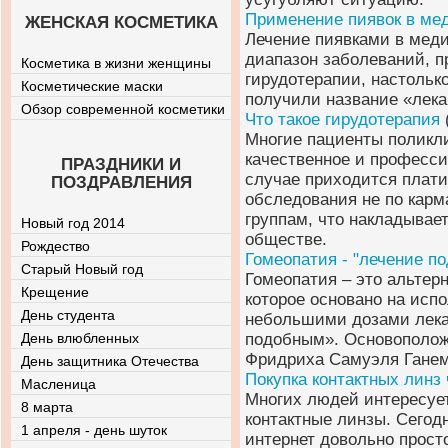
Применение пиявок в ме
ЖЕНСКАЯ КОСМЕТИКА
Лечение пиявками в меди
диапазон заболеваний, п
Косметика в жизни женщины
гирудотерапии, настольк
Косметические маски
получили название «лека
Обзор современной косметики
Что такое гирудотерапия
Многие пациенты поликли
качественное и професс
ПРАЗДНИКИ И
случае приходится плати
ПОЗДРАВЛЕНИЯ
обследования не по кар
группам, что накладывае
Новый год 2014
обществе.
Рождество
Гомеопатия - "лечение п
Старый Новый год
Гомеопатия – это альтер
Крещение
которое основано на исп
День студента
небольшими дозами лекар
День влюбленных
подобным». Основополож
Фридриха Самуэля Гане
День защитника Отечества
Покупка контактных линз 
Масленица
Многих людей интересует 
8 марта
контактные линзы. Сегод
1 апреля - день шуток
интернет довольно прост