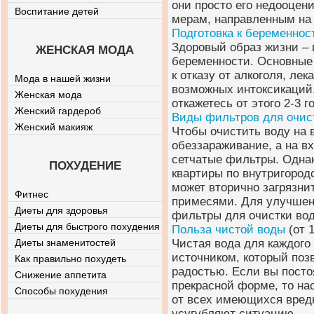
они просто его недооцен
Воспитание детей
мерам, направленным на 
Подготовка к беременнос
Здоровый образ жизни – 
ЖЕНСКАЯ МОДА
беременности. Основные
к отказу от алкоголя, лек
Мода в нашей жизни
возможных интоксикаций.
Женская мода
откажетесь от этого 2-3 
Женский гардероб
Виды фильтров для очис
Женский макияж
Чтобы очистить воду на 
обеззараживание, а на в
сетчатые фильтры. Однак
ПОХУДЕНИЕ
квартиры по внутригород
может вторично загрязни
Фитнес
примесями. Для улучшени
Диеты для здоровья
фильтры для очистки во
Диеты для быстрого похудения
Польза чистой воды
(от 1
Диеты знаменитостей
Чистая вода для каждого
источником, который поз
Как правильно похудеть
радостью. Если вы посто
Снижение аппетита
прекрасной форме, то на
Способы похудения
от всех имеющихся вредн
усугубляют ситуацию.