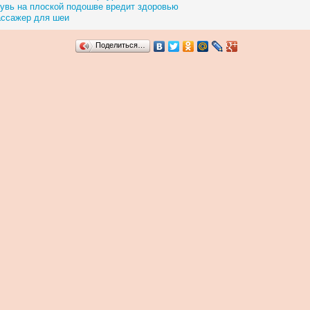
увь на плоской подошве вредит здоровью
ссажер для шеи
Поделиться…