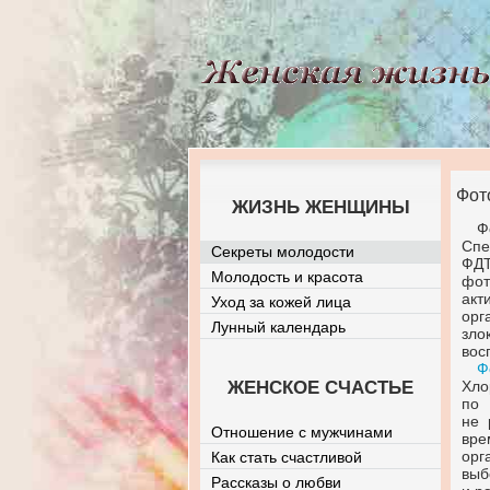
Фот
ЖИЗНЬ ЖЕНЩИНЫ
Ф
Спе
Секреты молодости
ФДТ
Молодость и красота
фо
акт
Уход за кожей лица
ор
Лунный календарь
зло
вос
Ф
ЖЕНСКОЕ СЧАСТЬЕ
Хло
по
не 
Отношение с мужчинами
вре
орг
Как стать счастливой
выб
Рассказы о любви