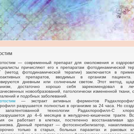
остим
отостим — современный препарат для омоложения и оздоровл
циалисты причисляют его к препаратам фотодинамической тер
 (метод фотодинамической терапии) заключается в приме
тоактивных препаратов, вводимых в организм пациента
ивируются дневным или солнечным светом. Этот метод, ща
ганизм, достаточно хорошо себя зарекомендовал в ле
качесвенных новообразований, патологически измененной ткани, 
палений и подобных заболеваний.
отостим
— экстракт активных ферментов
Радахлорофил
рофилл разрушается полностью в организме за 24 часа. Но созд
 запатентованной технологии
Радахлорофилл-С
хлоро
разрушается до 4–6 месяцев в
желудочно-кишечном
тракте. Вс
мя он работает в клетках, постепенно восстанавливая здо
анизма. Данный препарат — фотосенсибилизатор, накапливаю
орочно только в старых, больных паразитах и раковых кл