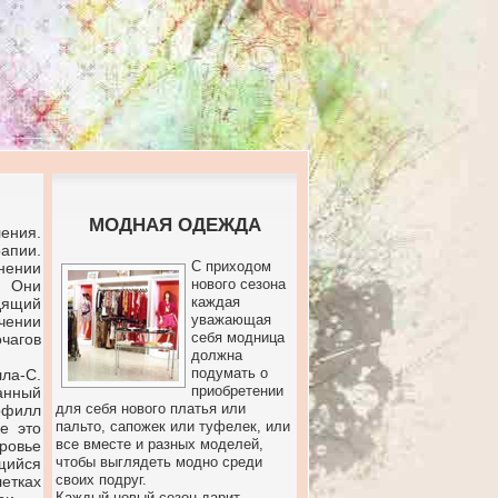
МОДНАЯ ОДЕЖДА
ения.
апии.
С приходом
нении
нового сезона
. Они
каждая
дящий
уважающая
чении
себя модница
очагов
должна
подумать о
ла-С.
приобретении
анный
для себя нового платья или
филл
пальто, сапожек или туфелек, или
е это
все вместе и разных моделей,
ровье
чтобы выглядеть модно среди
щийся
своих подруг.
етках
Каждый новый сезон дарит