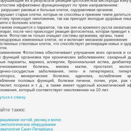
азрушающий их в результате реакции фотосинтеза кислорода изнут
отостим эффективно функционирует по трем направлениям:
 разрушает раковые и больные клетки, оздоравливая организм.
зрушает старые клетки, которые не способны в прежнем темпе делиться
этому происходит омоложение, так как приходят молодые здоровые ли
мяти о болезнях клетки.
ганизм очищается о паразитов, так как они из кровяного русла захватыв
епарат, после чего происходит реакция фотосинтеза, которая приводит к
бели. Фотостим не только очищает системы организма, органы, ткани
 нездоровых измененных клеток, но и включает механизм размножения
бственных стволовых клеток, что способствует регенерации новых и здо
еток.
рименение Фотостима обеспечивает улучшение всех органов и си
х функций организма при хронических заболеваниях: сахарный ди
ые паразиты, варикоз, аллергии, бронхиальная астма, дизбактер
ечнокаменная болезнь, миома матки, простатит, молоч
дечно-сосудистые
заболевания, гипо- и гипертериоз, гиперт
еопороз, венерические болезни, аденома, ослабление зр
абление половых функций, болезни печени, почек, угри, рак г
люлит, псориаз и т. д., а также имеет чудесный косметический 
ложения, который соответствует омоложению на 10 лет.
уться к списку
айте также:
ращивание ногтей, ресниц и волос
сметологическое оборудование
оматология Санкт-Петербурга