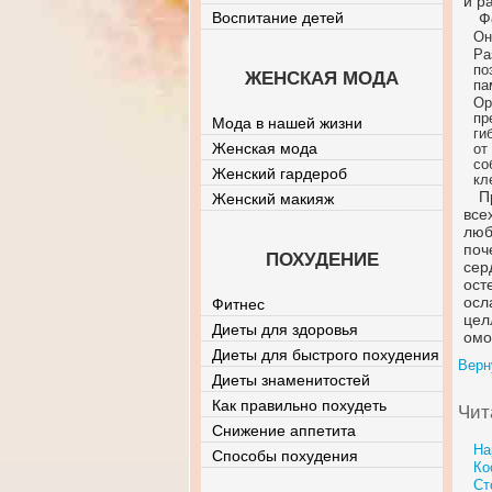
и р
Воспитание детей
Ф
Он
Ра
по
ЖЕНСКАЯ МОДА
па
Ор
пр
Мода в нашей жизни
ги
Женская мода
от
со
Женский гардероб
кл
П
Женский макияж
все
люб
поч
ПОХУДЕНИЕ
сер
ост
осл
Фитнес
цел
Диеты для здоровья
омо
Диеты для быстрого похудения
Верн
Диеты знаменитостей
Как правильно похудеть
Чит
Снижение аппетита
На
Способы похудения
Ко
Ст