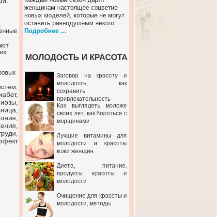
ри.
женщинам настоящее соцветие
новых моделей, которые не могут
оставить равнодушным никого.
,
шенные
Подробнее ...
ают
 их
МОЛОДОСТЬ И КРАСОТА
ровых
Заговор на красоту и
молодость, как
стем,
сохранить
абет,
привлекательность
иозы,
Как выглядеть моложе
ница,
своих лет, как бороться с
ония,
морщинами
ения,
руди,
Лучшие витамины для
эффект
молодости и красоты
кожи женщин
Диета, питание,
продукты красоты и
молодости
Очищение для красоты и
молодости, методы