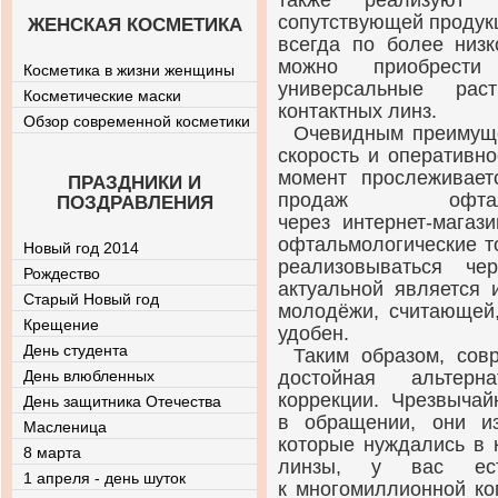
также реализуют ш
сопутствующей продукц
ЖЕНСКАЯ КОСМЕТИКА
всегда по более низк
можно приобрести 
Косметика в жизни женщины
универсальные рас
Косметические маски
контактных линз.
Обзор современной косметики
Очевидным преиму
скорость и оперативн
момент прослеживае
ПРАЗДНИКИ И
продаж офталь
ПОЗДРАВЛЕНИЯ
через
интернет-магази
офтальмологические т
Новый год 2014
реализовываться че
Рождество
актуальной является
Старый Новый год
молодёжи, считающей,
Крещение
удобен.
День студента
Таким образом, сов
День влюбленных
достойная альтерн
коррекции. Чрезвыча
День защитника Отечества
в обращении, они и
Масленица
которые нуждались в 
8 марта
линзы, у вас есть
1 апреля - день шуток
к многомиллионной ко