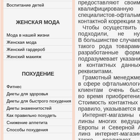
предоставляют свои
Воспитание детей
квалифицированну
специалистов-офтальм
контактной коррекции з
ЖЕНСКАЯ МОДА
Чтобы осуществить 
подходили, не ну
Мода в нашей жизни
В большинстве случае
Женская мода
такого рода товарам
Женский гардероб
разработанные фор
Женский макияж
подразумевает указан
и контактных данны
реквизитами.
ПОХУДЕНИЕ
Грамотный менеджм
в сфере офтальмологи
Фитнес
клиентам очень быс
Диеты для здоровья
во время приобретени
Диеты для быстрого похудения
Стоимость контактных
Диеты знаменитостей
правило, указывается 
Интернет-магазины
с
Как правильно похудеть
линзы многих ведущи
Снижение аппетита
Европы и Северной А
Способы похудения
линз
интернет-магази