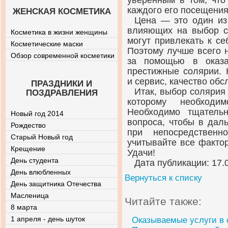
уверенным в том, что
каждого его посещения
ЖЕНСКАЯ КОСМЕТИКА
Цена — это один из
влияющих на выбор со
Косметика в жизни женщины
могут привлекать к с
Косметические маски
Поэтому лучше всего н
Обзор современной косметики
за помощью в оказа
престижные солярии. 
и сервис, качество об
ПРАЗДНИКИ И
Итак, выбор солярия
ПОЗДРАВЛЕНИЯ
которому необходи
Необходимо тщатель
Новый год 2014
вопроса, чтобы в дал
Рождество
при непосредственн
Старый Новый год
учитывайте все фактор
Крещение
Удачи!
День студента
Дата публикации: 17.
День влюбленных
Вернуться к списку
День защитника Отечества
Масленица
Читайте также:
8 марта
1 апреля - день шуток
Оказываемые услуги в 