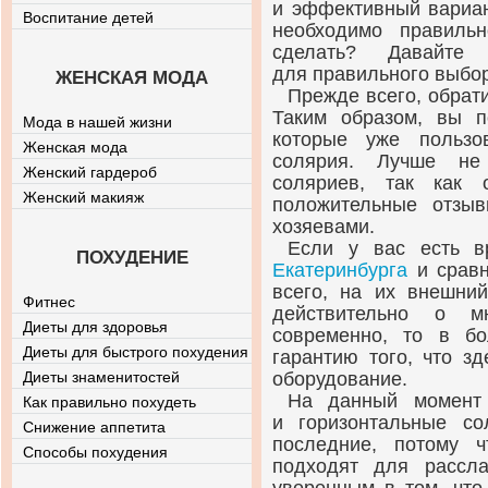
и эффективный вариан
Воспитание детей
необходимо правиль
сделать? Давайте 
для правильного выбор
ЖЕНСКАЯ МОДА
Прежде всего, обрат
Таким образом, вы 
Мода в нашей жизни
которые уже пользо
Женская мода
солярия. Лучше не
Женский гардероб
соляриев, так как
Женский макияж
положительные отзы
хозяевами.
Если у вас есть в
ПОХУДЕНИЕ
Екатеринбурга
и сравн
всего, на их внешни
Фитнес
действительно о м
Диеты для здоровья
современно, то в б
Диеты для быстрого похудения
гарантию того, что з
Диеты знаменитостей
оборудование.
На данный момент 
Как правильно похудеть
и горизонтальные со
Снижение аппетита
последние, потому 
Способы похудения
подходят для рассл