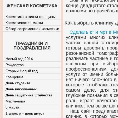
Обе эти технологии 
конце двадцатого стол
ЖЕНСКАЯ КОСМЕТИКА
важными во врачебных 
Косметика в жизни женщины
Как выбрать клинику 
Косметические маски
Обзор современной косметики
Cделать кт и мрт в М
услугами многих кли
частях нашей столиц
ПРАЗДНИКИ И
готовы доверить пров
ПОЗДРАВЛЕНИЯ
резонансной томогра
различать частные и 
Новый год 2014
аспектом при выбор
Рождество
профессионализм до
Старый Новый год
услуги от имени больн
Крещение
нет ничего сложного в
День студента
которые отображаютс
День влюбленных
самом деле, для эт
глубокие познания в с
День защитника Отечества
роль играет качеств
Масленица
клинике, тем выше шан
8 марта
Наш сайт предлагае
1 апреля - день шуток
клиник, в которых мо