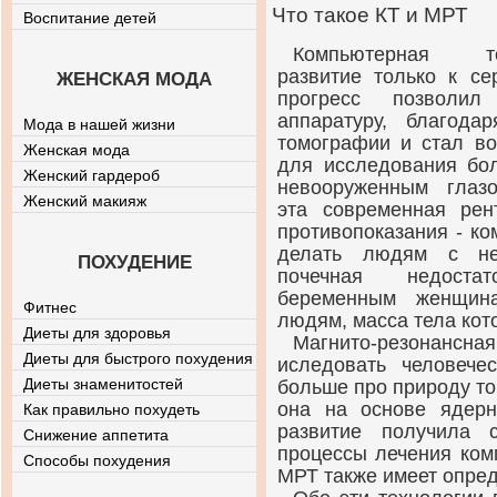
Что такое КТ и МРТ
Воспитание детей
Компьютерная 
развитие только к се
ЖЕНСКАЯ МОДА
прогресс позволил
аппаратуру, благода
Мода в нашей жизни
томографии и стал во
Женская мода
для исследования бол
Женский гардероб
невооруженным глаз
Женский макияж
эта современная рен
противопоказания - к
делать людям с нек
ПОХУДЕНИЕ
почечная недостат
беременным женщин
Фитнес
людям, масса тела кот
Диеты для здоровья
Магнито-резонансная
Диеты для быстрого похудения
иследовать человече
Диеты знаменитостей
больше про природу то
она на основе ядерн
Как правильно похудеть
развитие получила 
Снижение аппетита
процессы лечения ком
Способы похудения
МРТ также имеет опре