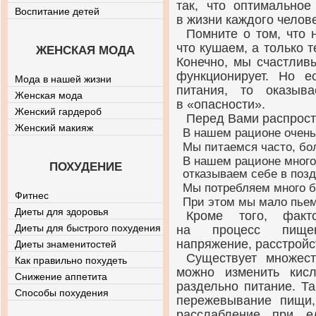
так, что оптимальное
Воспитание детей
в жизни каждого челове
Помните о том, что 
что кушаем, а только т
ЖЕНСКАЯ МОДА
Конечно, мы счастлив
функционирует. Но е
Мода в нашей жизни
питания, то оказыв
Женская мода
в «опасности».
Женский гардероб
Перед Вами распрост
Женский макияж
В нашем рационе очень
Мы питаемся часто, б
В нашем рационе много
ПОХУДЕНИЕ
отказываем себе в поз
Мы потребляем много б
Фитнес
При этом мы мало пьем
Диеты для здоровья
Кроме того, факт
Диеты для быстрого похудения
на процесс пищев
напряжение, расстройс
Диеты знаменитостей
Существует множес
Как правильно похудеть
можно изменить
кис
Снижение аппетита
раздельно питание. Т
Способы похудения
пережевывание пищи,
расслабление при 