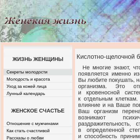
Кислотно-щелочной б
ЖИЗНЬ ЖЕНЩИНЫ
Не многие знают, чт
Секреты молодости
появляется именно
из
Молодость и красота
Вы любите покушать, 
организма. Это от
Уход за кожей лица
и кровеносной сист
Лунный календарь
к отдельным клеткам.
влияние и на Ваше по
ЖЕНСКОЕ СЧАСТЬЕ
Ваш организм перен
возникают психи
раздражительность, 
Отношение с мужчинами
в определенной сте
Как стать счастливой
и способность прини
Рассказы о любви